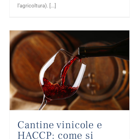
l’agricoltura). [...]
Cantine vinicole e HACCP: come si agisce?
Cantine vinicole e
HACCP: come si