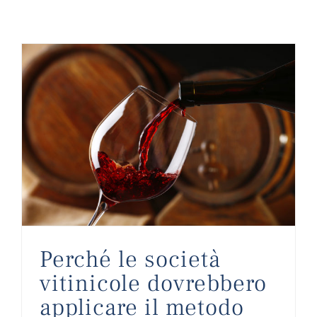
Perché le società vitinicole dovrebbero applicare il metodo HACCP?
Perché le società
vitinicole dovrebbero
applicare il metodo