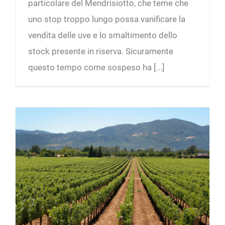
particolare del Mendrisiotto, che teme che
uno stop troppo lungo possa vanificare la
vendita delle uve e lo smaltimento dello
stock presente in riserva. Sicuramente
questo tempo come sospeso ha [...]
Chi già aderito all’HACCP nel settore vitivinicolo?