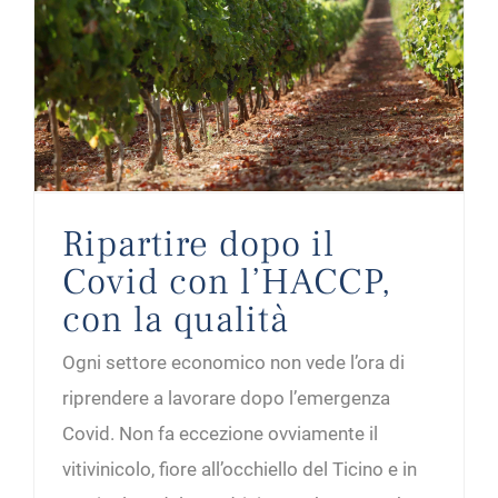
Ripartire dopo il Covid con l’HACCP, con la qualità
Ripartire dopo il
Covid con l’HACCP,
con la qualità
Ogni settore economico non vede l’ora di
riprendere a lavorare dopo l’emergenza
Covid. Non fa eccezione ovviamente il
vitivinicolo, fiore all’occhiello del Ticino e in