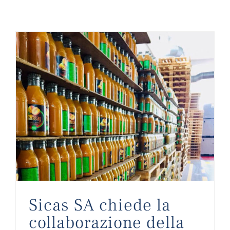
Sicas SA chiede la collaborazione della BQS
Sicas SA chiede la
collaborazione della