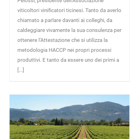
Pelossi, presidente dell’Associazione
viticoltori vinificatori ticinesi. Tanto da averlo
chiamato a parlare davanti ai colleghi, da
caldeggiare vivamente la sua consulenza per
ottenere l’Attestazione che si utilizza la
metodologia HACCP nei propri processi
produttivi. E tanto da essere uno dei primi a
[...]
Chi già aderito all’HACCP nel settore vitivinicolo?