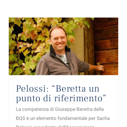
Pelossi: “Beretta un punto di riferimento”
Pelossi: “Beretta un
punto di riferimento”
La competenza di Giuseppe Beretta della
BQS è un elemento fondamentale per Sacha