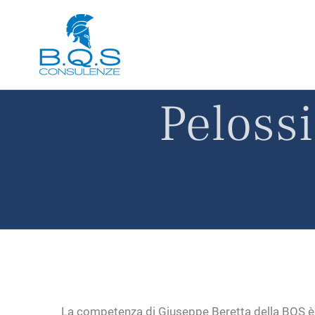
Salta
al
contenuto
Pelossi
La competenza di Giuseppe Beretta della BQS è un