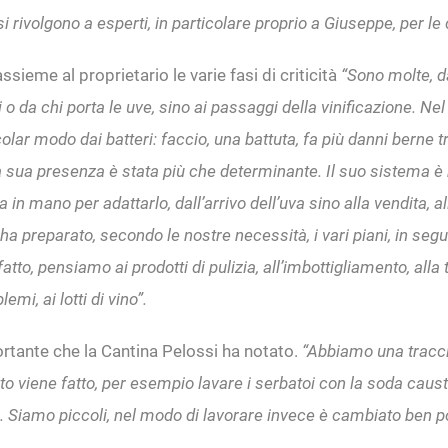
rivolgono a esperti, in particolare proprio a Giuseppe, per le c
ieme al proprietario le varie fasi di criticità
“Sono molte, d
a noi o da chi porta le uve, sino ai passaggi della vinificazione. 
lar modo dai batteri: faccio, una battuta, fa più danni berne tr
 sua presenza è stata più che determinante. Il suo sistema è mo
n mano per adattarlo, dall’arrivo dell’uva sino alla vendita, all
Ci ha preparato, secondo le nostre necessità, i vari piani, in seg
o, pensiamo ai prodotti di pulizia, all’imbottigliamento, alla t
mi, ai lotti di vino”.
ortante che la Cantina Pelossi ha notato.
“Abbiamo una traccia
viene fatto, per esempio lavare i serbatoi con la soda caust
ci. Siamo piccoli, nel modo di lavorare invece è cambiato ben p