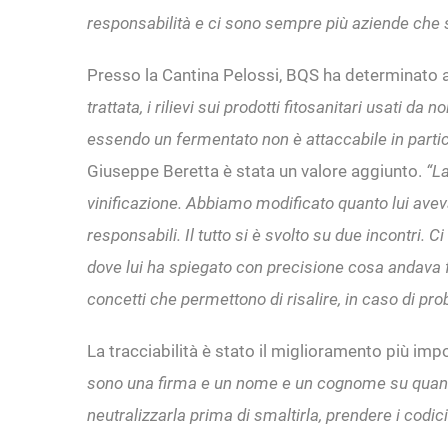
responsabilità e ci sono sempre più aziende che si 
Presso la Cantina Pelossi, BQS ha determinato ass
trattata, i rilievi sui prodotti fitosanitari usati d
essendo un fermentato non è attaccabile in partico
Giuseppe Beretta è stata un valore aggiunto.
“La
vinificazione. Abbiamo modificato quanto lui aveva i
responsabili. Il tutto si è svolto su due incontri. 
dove lui ha spiegato con precisione cosa andava fatt
concetti che permettono di risalire, in caso di proble
La tracciabilità è stato il miglioramento più imp
sono una firma e un nome e un cognome su quanto 
neutralizzarla prima di smaltirla, prendere i codi