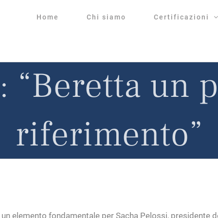
Home
Chi siamo
Certificazioni
: “Beretta un 
riferimento”
 elemento fondamentale per Sacha Pelossi, presidente dell’As