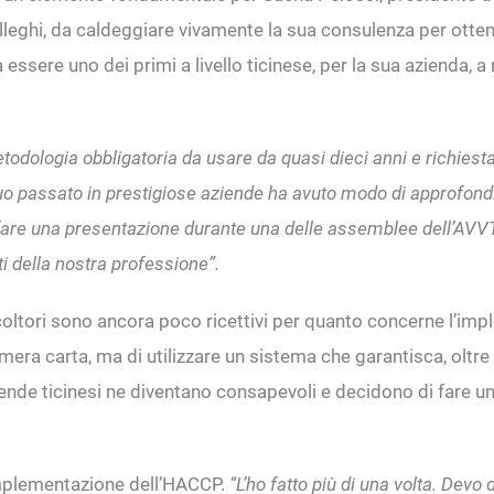
lleghi, da caldeggiare vivamente la sua consulenza per ottene
ssere uno dei primi a livello ticinese, per la sua azienda, a r
etodologia obbligatoria da usare da quasi dieci anni e richiesta
 passato in prestigiose aziende ha avuto modo di approfondire
are una presentazione durante una delle assemblee dell’AVVT. M
i della nostra professione”.
ticoltori sono ancora poco ricettivi per quanto concerne l’
ra carta, ma di utilizzare un sistema che garantisca, oltre al
ziende ticinesi ne diventano consapevoli e decidono di fare 
implementazione dell’HACCP.
“L’ho fatto più di una volta. Dev