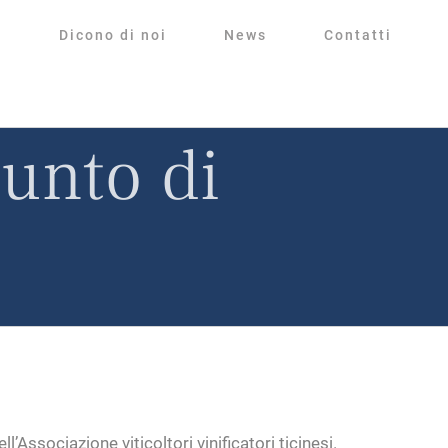
Dicono di noi
News
Contatti
punto di
sociazione viticoltori vinificatori ticinesi.