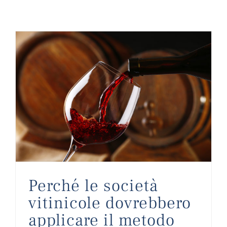
Perché le società vitinicole dovrebbero applicare il metodo HACCP?
Perché le società
vitinicole dovrebbero
applicare il metodo