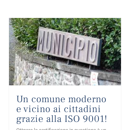
Un comune moderno e vicino ai cittadini grazie alla ISO 9001!
Un comune moderno
e vicino ai cittadini
grazie alla ISO 9001!
Ottnere la certificazione in questione è un