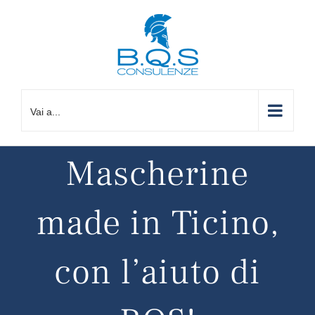
Salta
al
contenuto
Vai a...
Mascherine
made in Ticino,
con l’aiuto di